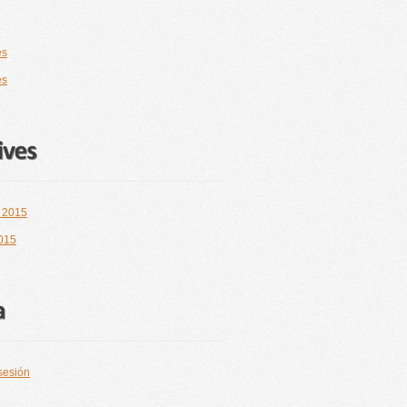
es
es
 2015
2015
 sesión