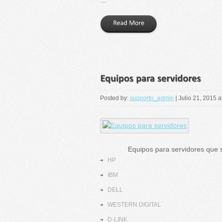
...
Posted by:
supportn_admin
|
Julio 21, 2015 a
Equipos para servidores que se a
HP
IBM
DELL
WESTERN DIGITAL
D-LINK